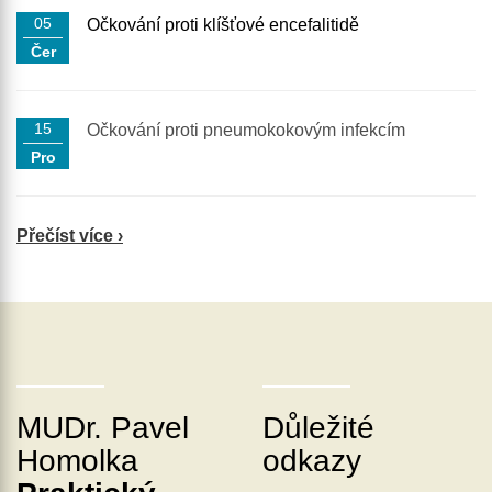
05
Očkování proti klíšťové encefalitidě
Čer
15
Očkování proti pneumokokovým infekcím
Pro
Přečíst více ›
MUDr. Pavel
Důležité
Homolka
odkazy