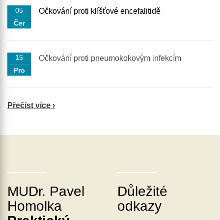
05
Očkování proti klíšťové encefalitidě
Čer
15
Očkování proti pneumokokovým infekcím
Pro
Přečíst více ›
MUDr. Pavel
Důležité
Homolka
odkazy